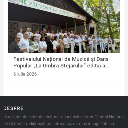
Festivalului Național de Muzică și Dans
Popular „La Umbra Stejarului” ediția a
XVII-a
6 iulie 2026
DESPRE
În calitate de instituţie cultural-educativă de stat Centrul Național
de Cultură Tradițională are istoria sa, care nu încape într-un