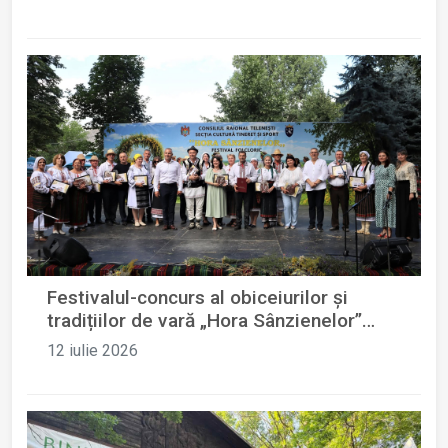
Festivalul-concurs al obiceiurilor și
tradițiilor de vară „Hora Sânzienelor”
ediția a XII-a
12 iulie 2026