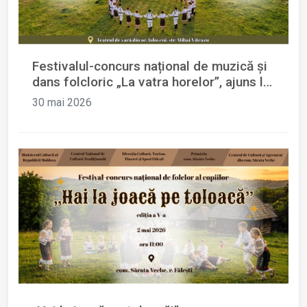
Festivalul-concurs național de muzică și
dans folcloric „La vatra horelor”, ajuns la
cea de-a XXXIII-a ediție.
30 mai 2026