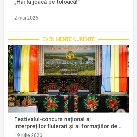
„Hai la joacă pe toloacă!”
2 mai 2026
EVENIMENTE CURENTE
Festivalul-concurs național al
interpreților fluierari și al formațiilor de
fluierași „Nistrule cu apă lină”
19 iulie 2026