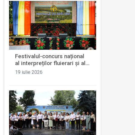
Festivalul-concurs național
al interpreților fluierari și al
formațiilor de fluierași
19 iulie 2026
„Nistrule cu apă lină”