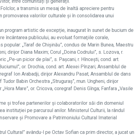
viitor, între comunități și generații.
olclor, a transmis un mesaj de înaltă apreciere pentru
în promovarea valorilor culturale și în consolidarea unui
e un program artistic de excepție, inaugurat în sunet de bucium de
 încântarea publicului, au evoluat formaţiile corale,
ns popular: „Taraf de Chişinău”, condus de Marin Bunea, Maestru
eni, dirijor Diana Maxim; Corul „Doina Codrului”, s. Lozova, r.
ic „Pe-un picior de plai”, s. Pașcani, r. Hîncești, cond. art.
uciumul”, or. Drochia, cond. art. Alexei Pînzari; Ansamblul de
oregraf Ion Arabadji, dirijor Alexandru Pasat; Ansamblul de dans
f Tudor Babin Orchestra „Struguraș”, mun. Ungheni, dirijor
„Hora Mare”, or. Cricova, coregraf Denis Gînga; Fanfara „Vasile
e și trofee partenerilor și colaboratorilor săi din domeniul
a instituției pe parcursul anilor. Ministerul Culturii, la rândul
Conservare și Promovare a Patrimoniului Cultural Imaterial
rul Cultural” avându-l pe Octav Sofian ca prim director, a jucat un