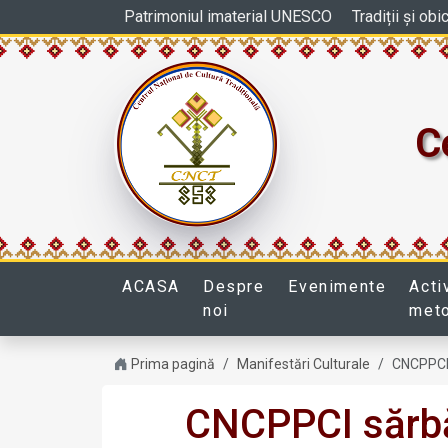
Patrimoniul imaterial UNESCO
Tradiții și obi
C
ACASA
Despre
Evenimente
Acti
noi
met
Prima pagină
Manifestări Culturale
CNCPPCI s
CNCPPCI sărbă