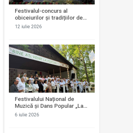
Festivalul-concurs al
obiceiurilor și tradițiilor de
vară „Hora Sânzienelor”
12 iulie 2026
ediția a XII-a
Festivalului Național de
Muzică și Dans Popular „La
Umbra Stejarului” ediția a
6 iulie 2026
XVII-a