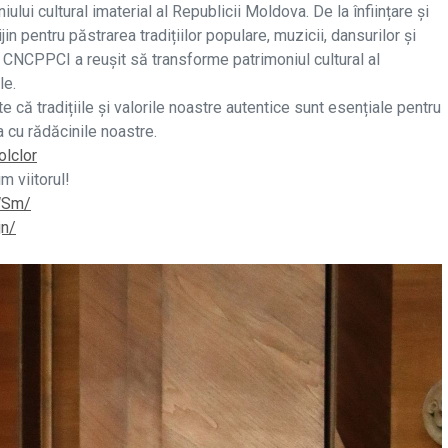
iului cultural imaterial al Republicii Moldova. De la înființare și
jin pentru păstrarea tradițiilor populare, muzicii, dansurilor și
e, CNCPPCI a reușit să transforme patrimoniul cultural al
le.
 că tradițiile și valorile noastre autentice sunt esențiale pentru
a cu rădăcinile noastre.
olclor
m viitorul!
WSm/
jn/