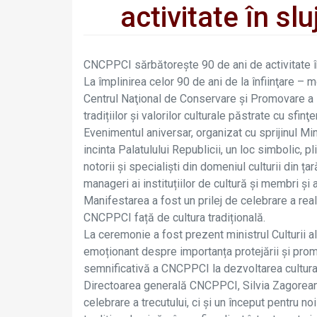
activitate în slu
CNCPPCI sărbătorește 90 de ani de activitate în 
La împlinirea celor 90 de ani de la înfiinţare – 
Centrul Naţional de Conservare şi Promovare a P
tradițiilor și valorilor culturale păstrate cu sfinţ
Evenimentul aniversar, organizat cu sprijinul Min
incinta Palatulului Republicii, un loc simbolic, pli
notorii şi specialişti din domeniul culturii din ța
manageri ai instituțiilor de cultură şi membri şi 
Manifestarea a fost un prilej de celebrare a rea
CNCPPCI față de cultura tradițională.
La ceremonie a fost prezent ministrul Culturii 
emoționant despre importanța protejării și promov
semnificativă a CNCPPCI la dezvoltarea culturală
Directoarea generală CNCPPCI, Silvia Zagorean
celebrare a trecutului, ci și un început pentru no