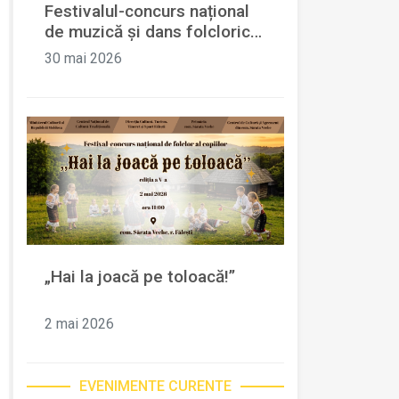
Festivalul-concurs național
de muzică și dans folcloric
„La vatra horelor”, ajuns la
30 mai 2026
cea de-a XXXIII-a ediție.
„Hai la joacă pe toloacă!”
2 mai 2026
EVENIMENTE CURENTE