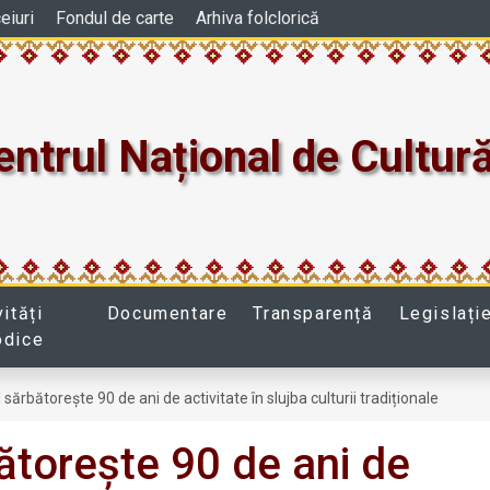
ceiuri
Fondul de carte
Arhiva folclorică
entrul Național de Cultură
vități
Documentare
Transparență
Legislați
odice
ărbătorește 90 de ani de activitate în slujba culturii tradiționale
torește 90 de ani de