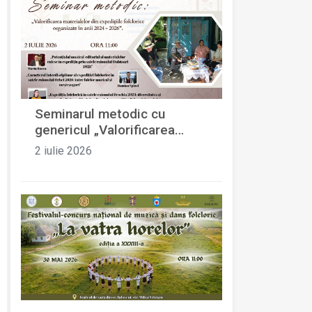
Seminarul metodic cu
genericul „Valorificarea
materialelor din expedițiile
2 iulie 2026
folclorice organizate în anii
2024 - 2026”