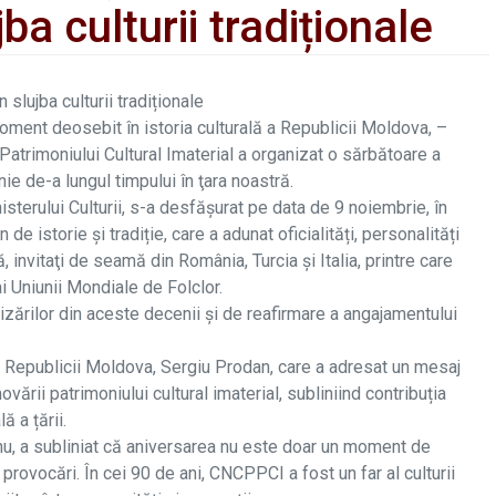
jba culturii tradiționale
slujba culturii tradiționale
moment deosebit în istoria culturală a Republicii Moldova, –
atrimoniului Cultural Imaterial a organizat o sărbătoare a
enie de-a lungul timpului în ţara noastră.
isterului Culturii, s-a desfăşurat pe data de 9 noiembrie, în
n de istorie și tradiție, care a adunat oficialități, personalități
ră, invitaţi de seamă din România, Turcia şi Italia, printre care
ai Uniunii Mondiale de Folclor.
lizărilor din aceste decenii și de reafirmare a angajamentului
al Republicii Moldova, Sergiu Prodan, care a adresat un mesaj
ării patrimoniului cultural imaterial, subliniind contribuția
 a țării.
u, a subliniat că aniversarea nu este doar un moment de
i provocări. În cei 90 de ani, CNCPPCI a fost un far al culturii