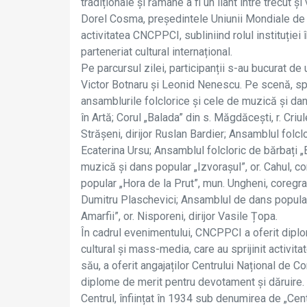
tradiționale și rămâne a fi un liant între trecut și 
Dorel Cosma, președintele Uniunii Mondiale de F
activitatea CNCPPCI, subliniind rolul instituției 
parteneriat cultural internațional.
Pe parcursul zilei, participanții s-au bucurat d
Victor Botnaru şi Leonid Nenescu. Pe scenă, spre
ansamblurile folclorice şi cele de muzică şi da
în Artă; Corul „Balada” din s. Măgdăcești, r. Criul
Strășeni, dirijor Ruslan Bardier; Ansamblul folclor
Ecaterina Ursu; Ansamblul folcloric de bărbați „B
muzică și dans popular „Izvorașul”, or. Cahul, c
popular „Hora de la Prut”, mun. Ungheni, coregra
Dumitru Plaschevici; Ansamblul de dans popular 
Amarfii”, or. Nisporeni, dirijor Vasile Țopa.
În cadrul evenimentului, CNCPPCI a oferit diplom
cultural și mass-media, care au sprijinit activitate
său, a oferit angajaților Centrului Național de 
diplome de merit pentru devotament şi dăruire.
Centrul, înființat în 1934 sub denumirea de „Cent