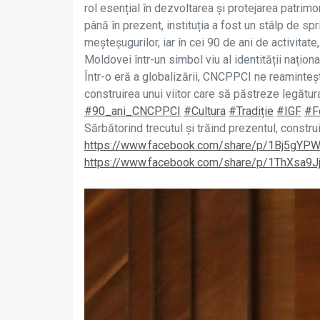
rol esențial în dezvoltarea și protejarea patrimon
până în prezent, instituția a fost un stâlp de spri
meșteșugurilor, iar în cei 90 de ani de activitat
Moldovei într-un simbol viu al identității naționa
Într-o eră a globalizării, CNCPPCI ne reamintește
construirea unui viitor care să păstreze legătur
#90_ani_CNCPPCI
#Cultura
#Tradiție
#IGF
#F
Sărbătorind trecutul şi trăind prezentul, construi
https://www.facebook.com/share/p/1Bj5gYP
https://www.facebook.com/share/p/1ThXsa9J